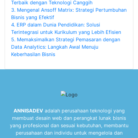
Terbaik dengan Teknologi Canggih
3.
Mengenal Ansoff Matrix: Strategi Pertumbuhan
Bisnis yang Efektif
4.
ERP dalam Dunia Pendidikan: Solusi
Terintegrasi untuk Kurikulum yang Lebih Efisien
5.
Memaksimalkan Strategi Pemasaran dengan
Data Analytics: Langkah Awal Menuju
Keberhasilan Bisnis
ANNISADEV
adalah perusahaan teknologi yang
membuat desain web dan perangkat lunak bisnis
yang profesional dan sesuai kebutuhan, membantu
perusahaan dan individu untuk mengelola dan