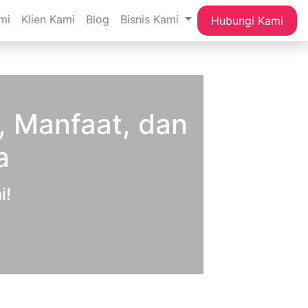
mi
Klien Kami
Blog
Bisnis Kami
Hubungi Kami
, Manfaat, dan
a
i!