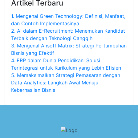
Artikel Terbaru
1.
Mengenal Green Technology: Definisi, Manfaat,
dan Contoh Implementasinya
2.
AI dalam E-Recruitment: Menemukan Kandidat
Terbaik dengan Teknologi Canggih
3.
Mengenal Ansoff Matrix: Strategi Pertumbuhan
Bisnis yang Efektif
4.
ERP dalam Dunia Pendidikan: Solusi
Terintegrasi untuk Kurikulum yang Lebih Efisien
5.
Memaksimalkan Strategi Pemasaran dengan
Data Analytics: Langkah Awal Menuju
Keberhasilan Bisnis