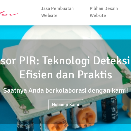
Jasa Pembuatan
Pilihan Desain
Website
Website
or PIR: Teknologi Deteks
Efisien dan Praktis
Saatnya Anda berkolaborasi dengan kami!
Hubungi Kami