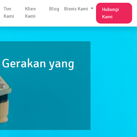
Tim
Klien
Blog
Bisnis Kami
Hubungi
Kami
Kami
Kami
i Gerakan yang