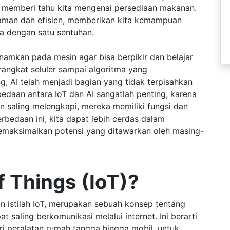
g memberi tahu kita mengenai persediaan makanan.
nyaman dan efisien, memberikan kita kemampuan
a dengan satu sentuhan.
namkan pada mesin agar bisa berpikir dan belajar
erangkat seluler sampai algoritma yang
, AI telah menjadi bagian yang tidak terpisahkan
bedaan antara IoT dan AI sangatlah penting, karena
 saling melengkapi, mereka memiliki fungsi dan
edaan ini, kita dapat lebih cerdas dalam
maksimalkan potensi yang ditawarkan oleh masing-
f Things (IoT)?
an istilah IoT, merupakan sebuah konsep tentang
 saling berkomunikasi melalui internet. Ini berarti
i peralatan rumah tangga hingga mobil, untuk