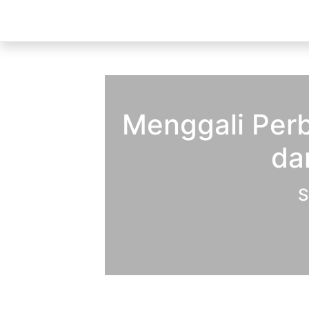
Menggali Perb
dan
S