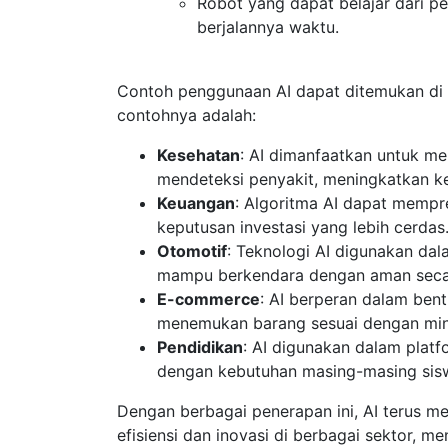
Robot yang dapat belajar dari 
berjalannya waktu.
Contoh penggunaan AI dapat ditemukan di 
contohnya adalah:
Kesehatan
: AI dimanfaatkan untuk m
mendeteksi penyakit, meningkatkan ke
Keuangan
: Algoritma AI dapat memp
keputusan investasi yang lebih cerdas
Otomotif
: Teknologi AI digunakan d
mampu berkendara dengan aman secar
E-commerce
: AI berperan dalam be
menemukan barang sesuai dengan min
Pendidikan
: AI digunakan dalam plat
dengan kebutuhan masing-masing sis
Dengan berbagai penerapan ini, AI terus m
efisiensi dan inovasi di berbagai sektor, m