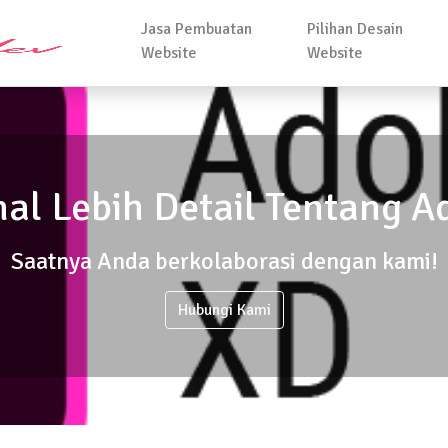
Jasa Pembuatan
Pilihan Desain
Website
Website
al Lebih Detail Tentang A
Saatnya Anda berkolaborasi dengan kami!
Hubungi Kami