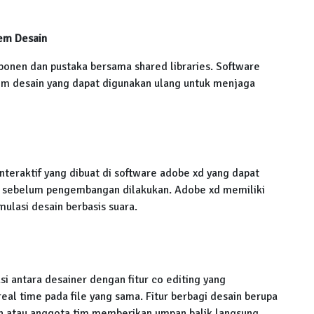
em Desain
onen dan pustaka bersama shared libraries. Software
em desain yang dapat digunakan ulang untuk menjaga
interaktif yang dibuat di software adobe xd yang dapat
a sebelum pengembangan dilakukan. Adobe xd memiliki
mulasi desain berbasis suara.
i antara desainer dengan fitur co editing yang
al time pada file yang sama. Fitur berbagi desain berupa
n atau anggota tim memberikan umpan balik langsung.