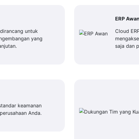
ERP Awa
dirancang untuk
Cloud ER
engembangan yang
mengakses
njutan.
saja dan 
standar keamanan
 perusahaan Anda.