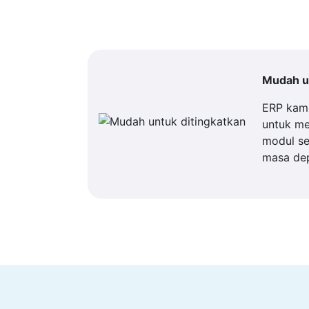
Mudah un
ERP kam
untuk m
modul se
masa de