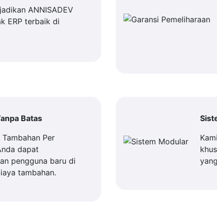
jadikan ANNISADEV
k ERP terbaik di
anpa Batas
Sis
a Tambahan Per
Kami
Anda dapat
khus
n pengguna baru di
yang
iaya tambahan.