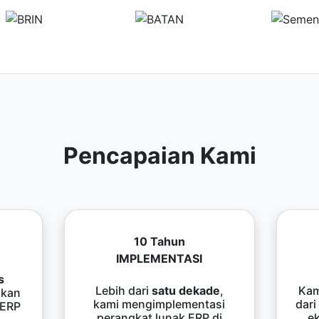
Pencapaian Kami
10 Tahun
IMPLEMENTASI
s
Lebih dari
satu dekade
,
Kam
kan
kami mengimplementasi
dari
 ERP
perangkat lunak ERP di
e