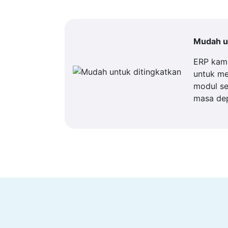
Mudah un
ERP kam
untuk m
modul se
masa de