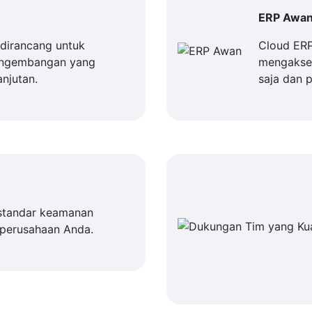
ERP Awa
dirancang untuk
Cloud ER
engembangan yang
mengakses
njutan.
saja dan 
standar keamanan
 perusahaan Anda.