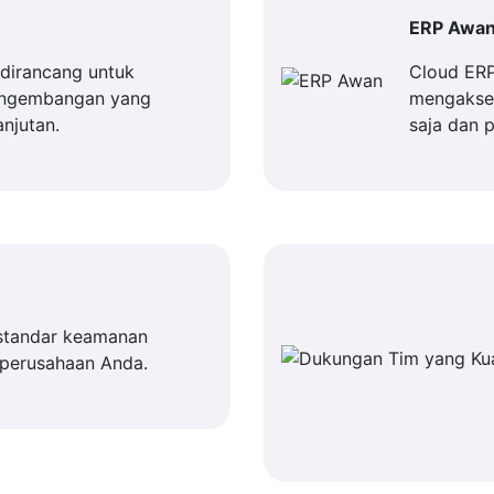
ERP Awa
dirancang untuk
Cloud ER
engembangan yang
mengakses
njutan.
saja dan 
standar keamanan
 perusahaan Anda.