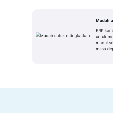
Mudah un
ERP kam
untuk m
modul se
masa de