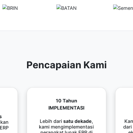
Pencapaian Kami
10 Tahun
IMPLEMENTASI
s
Lebih dari
satu dekade
,
Kam
kan
kami mengimplementasi
dari
 ERP
perangkat lunak ERP di
e