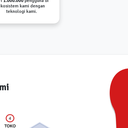
ri
1.000.000
pengguna di
ekosistem kami dengan
teknologi kami.
ami