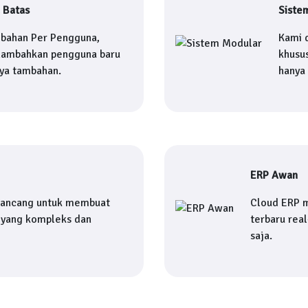
 Batas
Siste
mbahan Per Pengguna,
Kami 
nambahkan pengguna baru
khusu
aya tambahan.
hanya
ERP Awan
rancang untuk membuat
Cloud ERP 
yang kompleks dan
terbaru rea
saja.