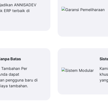
jadikan ANNISADEV
k ERP terbaik di
anpa Batas
Sis
a Tambahan Per
Kami
Anda dapat
khus
n pengguna baru di
yang
iaya tambahan.