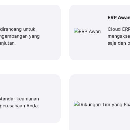
ERP Awa
dirancang untuk
Cloud ER
engembangan yang
mengakses
njutan.
saja dan 
standar keamanan
 perusahaan Anda.