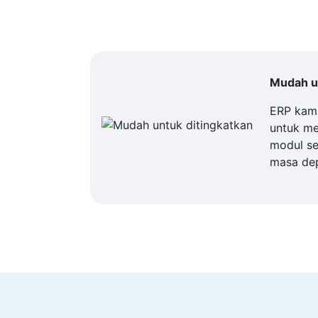
Mudah un
ERP kam
untuk m
modul se
masa de