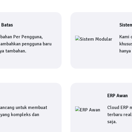
 Batas
Siste
mbahan Per Pengguna,
Kami 
nambahkan pengguna baru
khusu
aya tambahan.
hanya
ERP Awan
rancang untuk membuat
Cloud ERP 
yang kompleks dan
terbaru rea
saja.