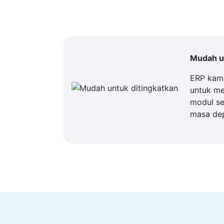
Mudah un
ERP kam
untuk m
modul se
masa de