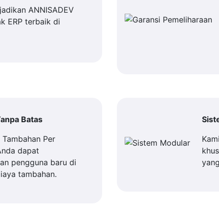
jadikan ANNISADEV
k ERP terbaik di
anpa Batas
Sis
a Tambahan Per
Kami
Anda dapat
khus
n pengguna baru di
yang
iaya tambahan.