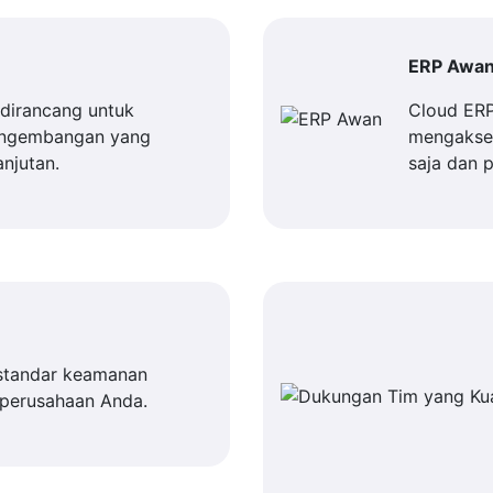
ERP Awa
dirancang untuk
Cloud ER
engembangan yang
mengakses
njutan.
saja dan 
standar keamanan
 perusahaan Anda.