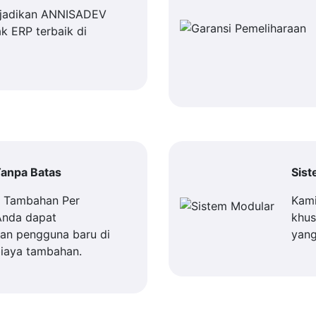
jadikan ANNISADEV
k ERP terbaik di
anpa Batas
Sis
a Tambahan Per
Kami
Anda dapat
khus
n pengguna baru di
yang
iaya tambahan.