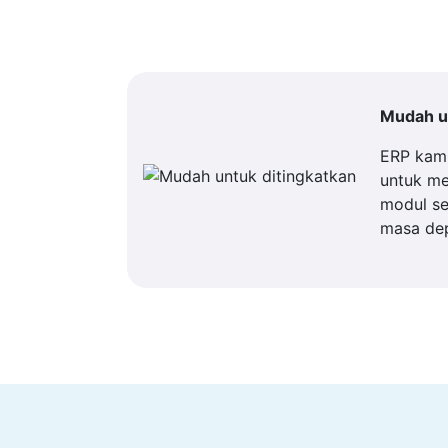
Mudah un
ERP kam
untuk m
modul se
masa de