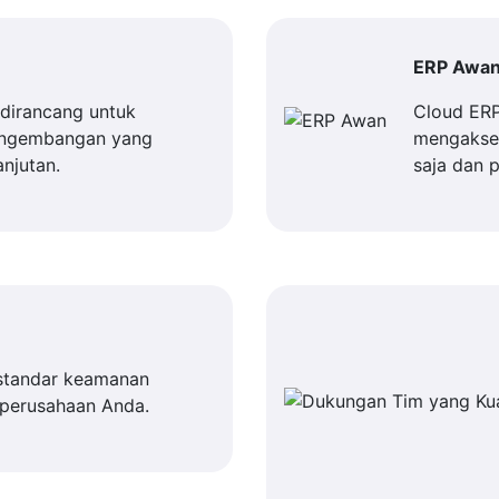
ERP Awa
dirancang untuk
Cloud ER
engembangan yang
mengakses
njutan.
saja dan 
standar keamanan
 perusahaan Anda.