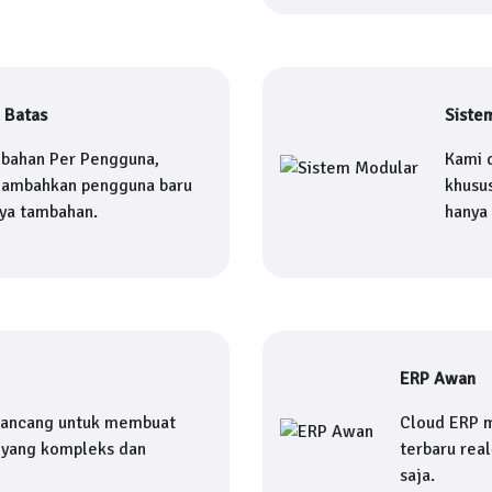
 Batas
Siste
mbahan Per Pengguna,
Kami 
nambahkan pengguna baru
khusu
aya tambahan.
hanya
ERP Awan
rancang untuk membuat
Cloud ERP 
yang kompleks dan
terbaru rea
saja.