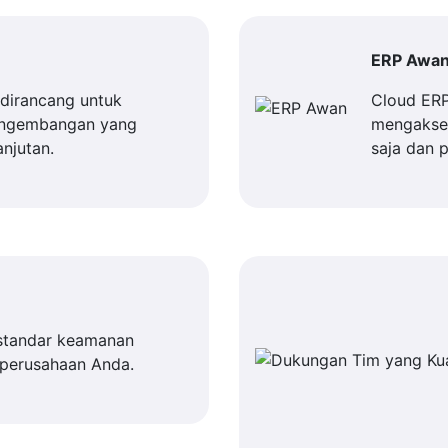
ERP Awa
dirancang untuk
Cloud ER
engembangan yang
mengakses
njutan.
saja dan 
standar keamanan
 perusahaan Anda.