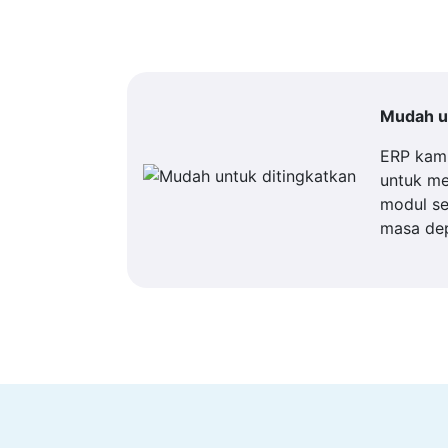
Mudah un
ERP kam
untuk m
modul se
masa de