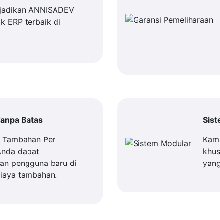
jadikan ANNISADEV
k ERP terbaik di
anpa Batas
Sis
a Tambahan Per
Kami
Anda dapat
khus
n pengguna baru di
yang
iaya tambahan.