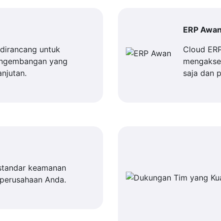
ERP Awa
dirancang untuk
Cloud ER
engembangan yang
mengakses
njutan.
saja dan 
standar keamanan
 perusahaan Anda.