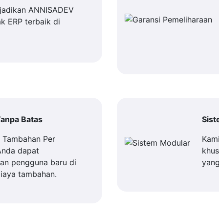
jadikan ANNISADEV
k ERP terbaik di
anpa Batas
Sis
a Tambahan Per
Kami
Anda dapat
khus
n pengguna baru di
yang
iaya tambahan.