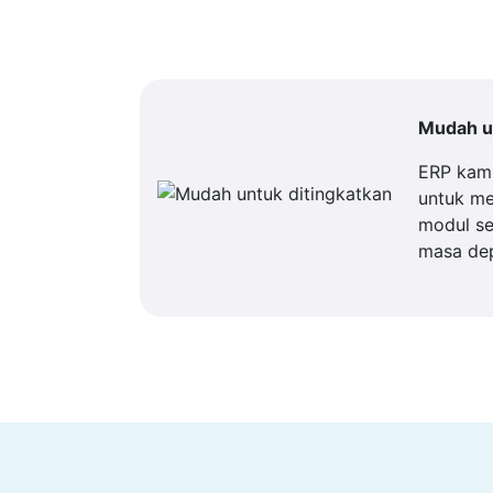
Mudah un
ERP kam
untuk m
modul se
masa de