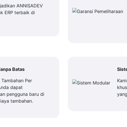
jadikan ANNISADEV
k ERP terbaik di
anpa Batas
Sis
a Tambahan Per
Kami
Anda dapat
khus
n pengguna baru di
yang
iaya tambahan.