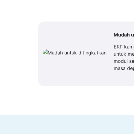
Mudah un
ERP kam
untuk m
modul se
masa de