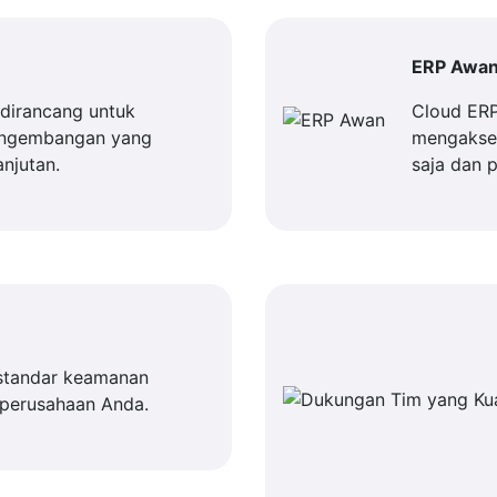
ERP Awa
dirancang untuk
Cloud ER
engembangan yang
mengakses
njutan.
saja dan 
standar keamanan
 perusahaan Anda.