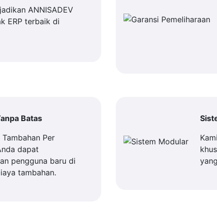
jadikan ANNISADEV
k ERP terbaik di
anpa Batas
Sis
a Tambahan Per
Kami
Anda dapat
khus
n pengguna baru di
yang
iaya tambahan.