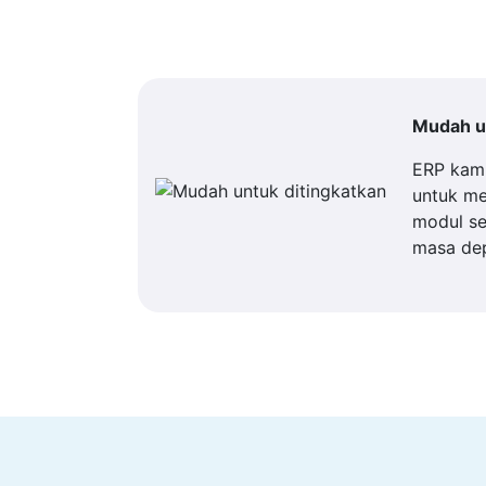
Mudah un
ERP kam
untuk m
modul se
masa de