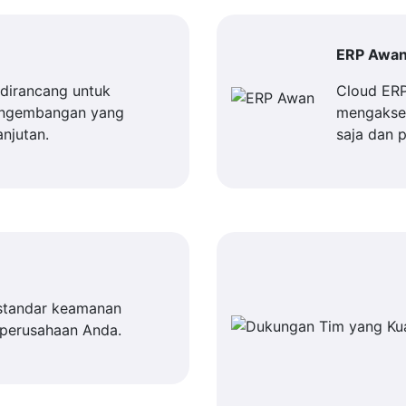
ERP Awa
dirancang untuk
Cloud ER
engembangan yang
mengakses
njutan.
saja dan 
standar keamanan
 perusahaan Anda.