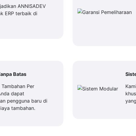
jadikan ANNISADEV
k ERP terbaik di
anpa Batas
Sis
a Tambahan Per
Kami
Anda dapat
khus
n pengguna baru di
yang
iaya tambahan.