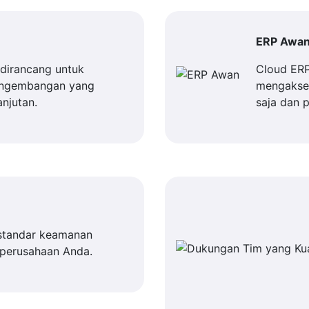
ERP Awa
dirancang untuk
Cloud ER
engembangan yang
mengakses
njutan.
saja dan 
standar keamanan
 perusahaan Anda.