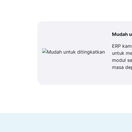
Mudah un
ERP kam
untuk m
modul se
masa de