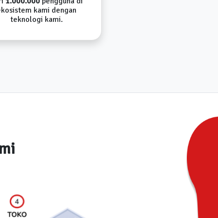
ri
1.000.000
pengguna di
ekosistem kami dengan
teknologi kami.
ami