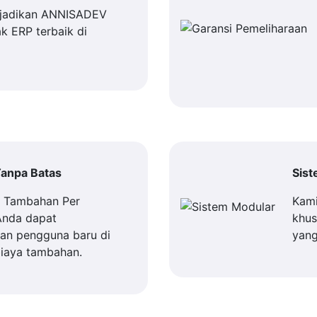
jadikan ANNISADEV
k ERP terbaik di
anpa Batas
Sis
a Tambahan Per
Kami
Anda dapat
khus
n pengguna baru di
yang
iaya tambahan.