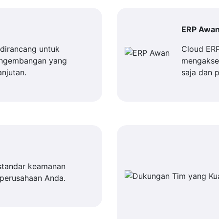
ERP Awa
dirancang untuk
Cloud ER
engembangan yang
mengakses
njutan.
saja dan 
standar keamanan
 perusahaan Anda.