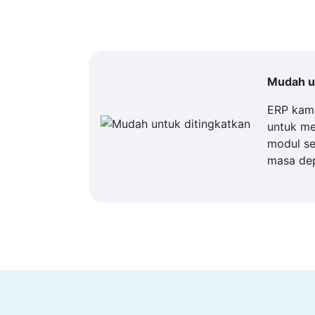
Mudah un
ERP kam
untuk m
modul se
masa de