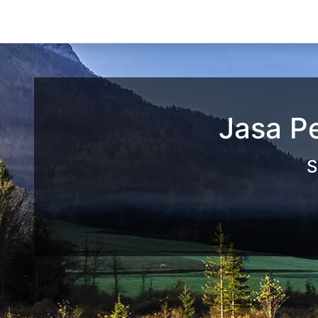
Jasa P
S