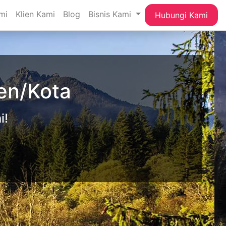
mi
Klien Kami
Blog
Bisnis Kami
Hubungi Kami
en/Kota
i!