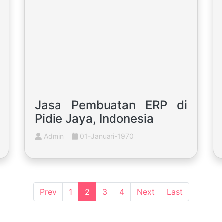
Jasa Pembuatan ERP di
Pidie Jaya, Indonesia
Admin
01-Januari-1970
(current)
Prev
1
2
3
4
Next
Last