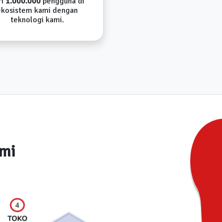
ri
1.000.000
pengguna di
ekosistem kami dengan
teknologi kami.
ami