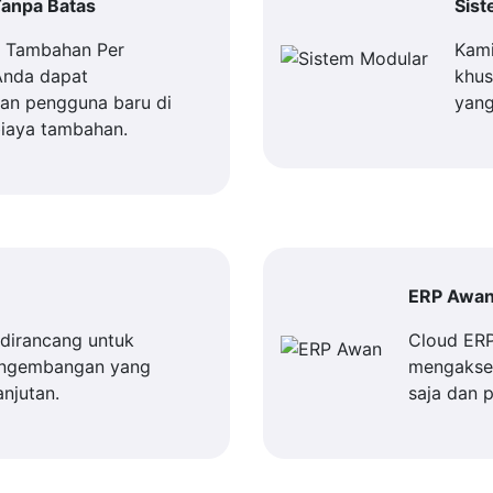
anpa Batas
Sis
a Tambahan Per
Kami
Anda dapat
khus
n pengguna baru di
yang
iaya tambahan.
ERP Awa
dirancang untuk
Cloud ER
engembangan yang
mengakses
njutan.
saja dan 