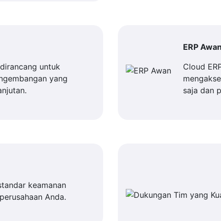
ERP Awa
dirancang untuk
Cloud ER
engembangan yang
mengakses
njutan.
saja dan 
standar keamanan
 perusahaan Anda.