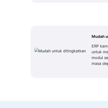
Mudah un
ERP kam
untuk m
modul se
masa de