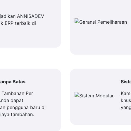
jadikan ANNISADEV
k ERP terbaik di
anpa Batas
Sis
a Tambahan Per
Kami
Anda dapat
khus
n pengguna baru di
yang
iaya tambahan.