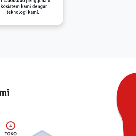
ri
1.000.000
pengguna di
ekosistem kami dengan
teknologi kami.
ami