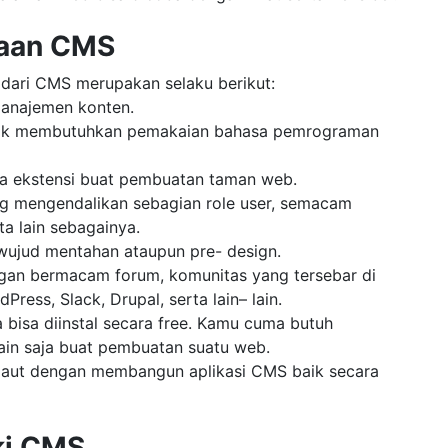
naan CMS
 dari CMS merupakan selaku berikut:
anajemen konten.
ak membutuhkan pemakaian bahasa pemrograman
a ekstensi buat pembuatan taman web.
ang mengendalikan sebagian role user, semacam
rta lain sebagainya.
ujud mentahan ataupun pre- design.
ngan bermacam forum, komunitas yang tersebar di
ss, Slack, Drupal, serta lain– lain.
a bisa diinstal secara free. Kamu cuma butuh
in saja buat pembuatan suatu web.
rpaut dengan membangun aplikasi CMS baik secara
ki CMS