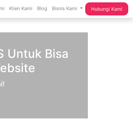
mi
Klien Kami
Blog
Bisnis Kami
Hubungi Kami
 Untuk Bisa
ebsite
i!